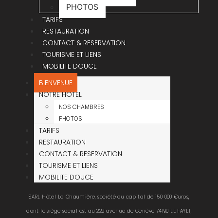
PHOTOS
TARIFS
RESTAURATION
CONTACT & RESERVATION
TOURISME ET LIENS
MOBILITE DOUCE
BIENVENUE
NOTRE HOTEL
NOS CHAMBRES
PHOTOS
TARIFS
RESTAURATION
CONTACT & RESERVATION
TOURISME ET LIENS
MOBILITE DOUCE
SARL Hôtel La Chaumière, société au capital de 150 000 €uros,
dont le siège social est au 222 avenue de Genève 74190 LE FAYET,